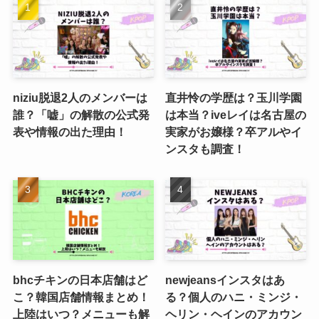
niziu脱退2人のメンバーは
直井怜の学歴は？玉川学園
誰？「嘘」の解散の公式発
は本当？iveレイは名古屋の
表や情報の出た理由！
実家がお嬢様？卒アルやイ
ンスタも調査！
bhcチキンの日本店舗はど
newjeansインスタはあ
こ？韓国店舗情報まとめ！
る？個人のハニ・ミンジ・
上陸はいつ？メニューも解
ヘリン・ヘインのアカウン